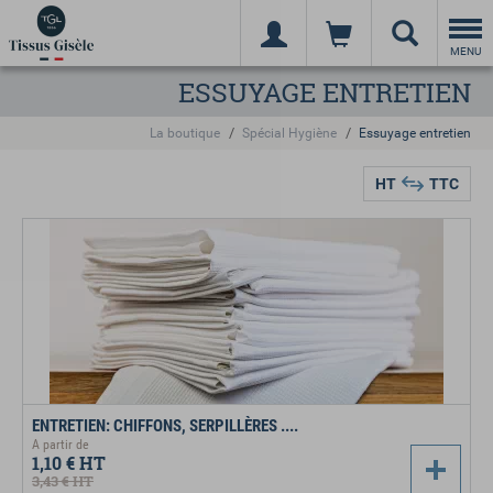
Togg
navi
MENU
ESSUYAGE ENTRETIEN
La boutique
Spécial Hygiène
Essuyage entretien
HT
TTC
ENTRETIEN: CHIFFONS, SERPILLÈRES ....
A partir de
1,10 €
HT
3,43 €
HT