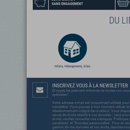
SANS ENGAGEMENT
DU L
Hôtels, Hébergements, Gîtes
INSCRIVEZ VOUS À LA NEWSLETTER
Et soyez les premiers informés de toutes nos nouv
spéciales !
Votre adresse e-mail est uniquement utilisée pour
newsletter. Vous pouvez à tout moment utiliser le 
désabonnement intégré dans celle-ci. Vous dispos
cause de droits relatifs à vos données : vous pouv
droits, veuillez consulter nos rubriques "Politique 
candidats" et "Données personnelles". Pour en savo
gestion de vos données et vos droits, reportez-vou