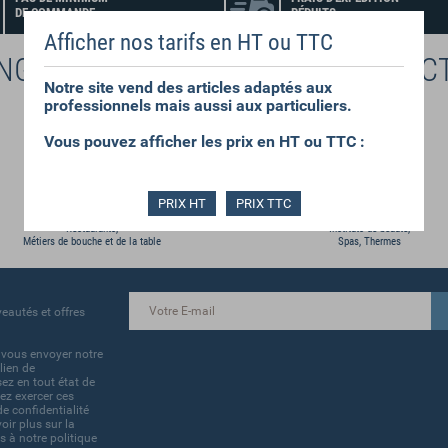
DE COMMANDE
RÉDUITS
Afficher nos tarifs en HT ou TTC
INGE POUR CHAQUE DOMAINE D'ACT
Notre site vend des articles adaptés aux
professionnels mais aussi aux particuliers.
Vous pouvez afficher les prix en HT ou TTC :
PRIX HT
PRIX TTC
Restaurants,
Instituts de beauté,
Métiers de bouche et de la table
Spas, Thermes
eautés et offres
 vous envoyer notre
lien de
ez en tout état de
ez exercer ces
de confidentialité
ir plus sur la
s à notre politique