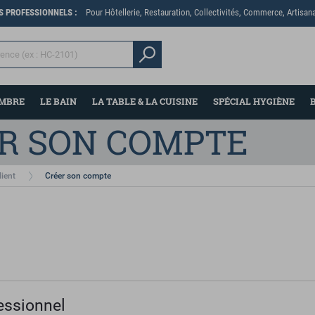
ES PROFESSIONNELS :
Pour Hôtellerie, Restauration, Collectivités, Commerce, Artisana
AMBRE
LE BAIN
LA TABLE & LA CUISINE
SPÉCIAL HYGIÈNE
R SON COMPTE
lient
Créer son compte
essionnel