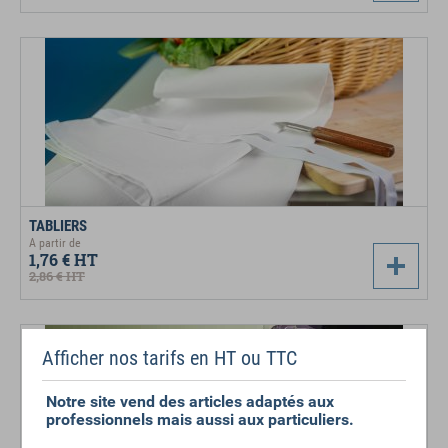
TABLIERS
A partir de
1,76 €
HT
2,86 €
HT
Afficher nos tarifs en HT ou TTC
Notre site vend des articles adaptés aux
professionnels mais aussi aux particuliers.