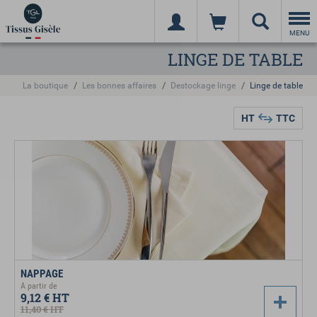
Togg
navi
MENU
LINGE DE TABLE
La boutique
Les bonnes affaires
Destockage linge
Linge de table
HT
TTC
NAPPAGE
A partir de
9,12 €
HT
11,40 €
HT