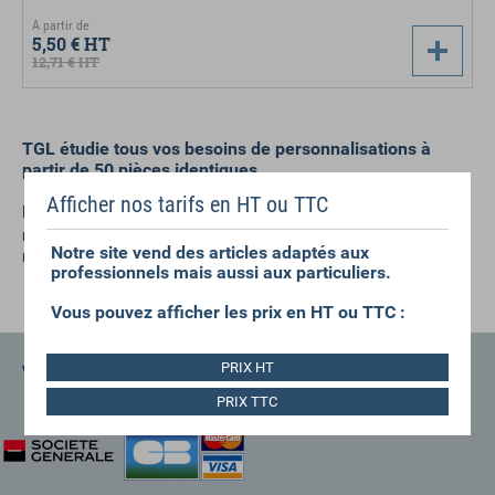
A partir de
5,50 €
HT
12,71 €
HT
TGL étudie tous vos besoins de personnalisations à
partir de 50 pièces identiques.
Afficher nos tarifs en HT ou TTC
N'hésitez pas à solliciter un devis à
en
Contactez-nous
nous précisant votre marquage ou broderie, ainsi que le
Notre site vend des articles adaptés aux
modèle de sac souhaité.
professionnels mais aussi aux particuliers.
Vous pouvez afficher les prix en HT ou TTC :
PRIX HT
VOS GARANTIES
PRIX TTC