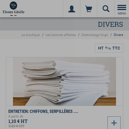
Togg
navi
MENU
DIVERS
La boutique
Les bonnes affaires
Destockage linge
Divers
HT
TTC
ENTRETIEN: CHIFFONS, SERPILLÈRES ....
A partir de
1,10 €
HT
3,43 €
HT