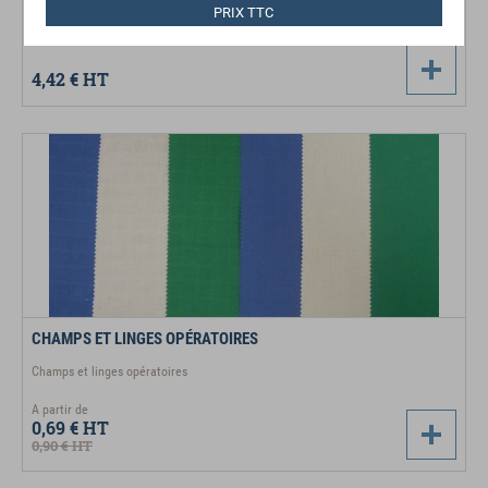
Aleses plates pour lit medicalisé
PRIX TTC
4,42 €
HT
CHAMPS ET LINGES OPÉRATOIRES
Champs et linges opératoires
A partir de
0,69 €
HT
0,90 €
HT