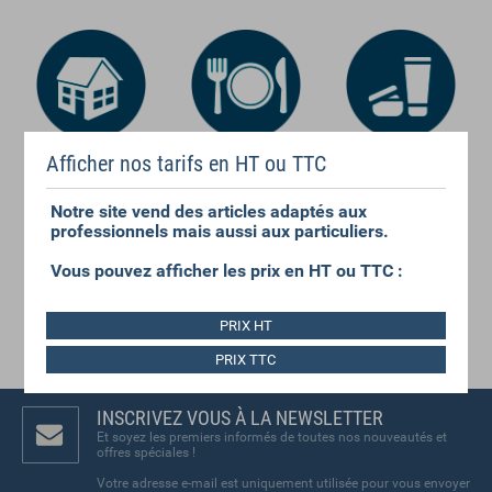
Hôtels, Hébergements,
Restaurants,
Instituts de beauté,
Afficher nos tarifs en HT ou TTC
Gîtes
Métiers de bouche et de
Spas, Thermes
la table
Notre site vend des articles adaptés aux
professionnels mais aussi aux particuliers.
Vous pouvez afficher les prix en HT ou TTC :
PRIX HT
Hôpitaux,
Collectivités
PRIX TTC
INSCRIVEZ VOUS À LA NEWSLETTER
Et soyez les premiers informés de toutes nos nouveautés et
offres spéciales !
Votre adresse e-mail est uniquement utilisée pour vous envoyer