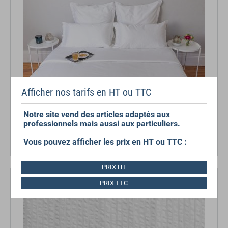
DRAP COLLECTION HÉNORA
Afficher nos tarifs en HT ou TTC
Polypercale 50% coton / 50% polyester
Notre site vend des articles adaptés aux
professionnels mais aussi aux particuliers.
A partir de
Vous pouvez afficher les prix en HT ou TTC :
13,86 €
HT
PRIX HT
PRIX TTC