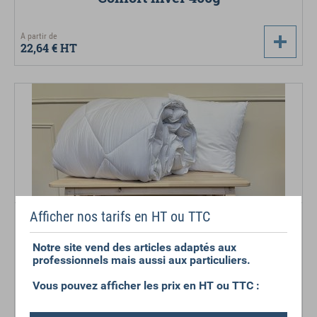
A partir de
22,64 €
HT
Afficher nos tarifs en HT ou TTC
COUETTE ZIPPABLE
Couettes 130x240
Notre site vend des articles adaptés aux
ou 260x260
professionnels mais aussi aux particuliers.
Vous pouvez afficher les prix en HT ou TTC :