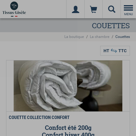
Togg
navi
MENU
COUETTES
La boutique
La chambre
Couettes
HT
TTC
COUETTE COLLECTION CONFORT
Confort été 200g
Confort hiver 400g