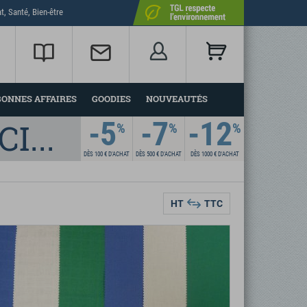
t, Santé, Bien-être
BONNES AFFAIRES
GOODIES
NOUVEAUTÉS
-5
-7
-12
LINGE HOSPITALIER SPÉCIALISÉ
%
%
%
DÈS 100 €
D'ACHAT
DÈS 500 €
D'ACHAT
DÈS 1000 €
D'ACHAT
HT
TTC