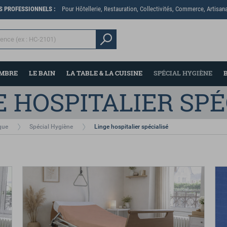
ES PROFESSIONNELS :
Pour Hôtellerie, Restauration, Collectivités, Commerce, Artisana
AMBRE
LE BAIN
LA TABLE & LA CUISINE
SPÉCIAL HYGIÈNE
que
Spécial Hygiène
Linge hospitalier spécialisé