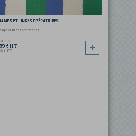
AMPS ET LINGES OPÉRATOIRES
amps et linges opératoires
artir de
69 €
HT
90 €
HT