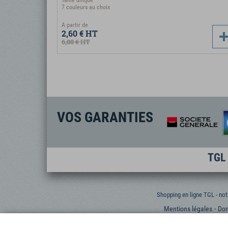
Taille unique
7 couleurs au choix
A partir de
2,60 €
HT
6,88 €
HT
VOS GARANTIES
TGL 
Shopping en ligne TGL - not
Mentions légales
Don