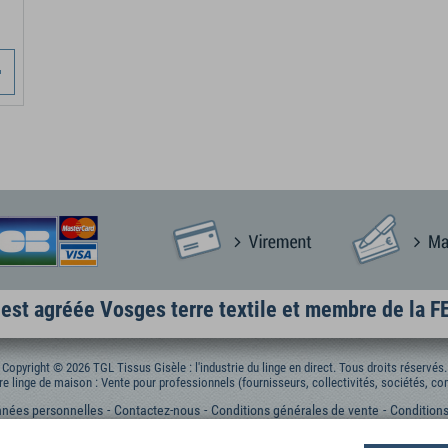
est agréée Vosges terre textile et membre de la 
Copyright © 2026 TGL Tissus Gisèle : l'industrie du linge en direct. Tous droits réservés.
re linge de maison : Vente pour professionnels (fournisseurs, collectivités, sociétés, com
nées personnelles
Contactez-nous
Conditions générales de vente
Conditions