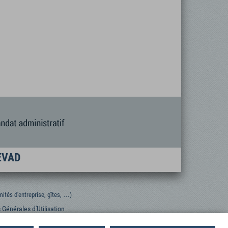
FEVAD
ités d'entreprise, gîtes, …)
 Générales d'Utilisation