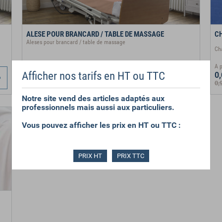
ALESE POUR BRANCARD / TABLE DE MASSAGE
CH
Aleses pour brancard / table de massage
Ch
A p
Afficher nos tarifs en HT ou TTC
1,49 €
HT
0,
4,53 €
HT
0,
Notre site vend des articles adaptés aux
professionnels mais aussi aux particuliers.
Vous pouvez afficher les prix en HT ou TTC :
PRIX HT
PRIX TTC