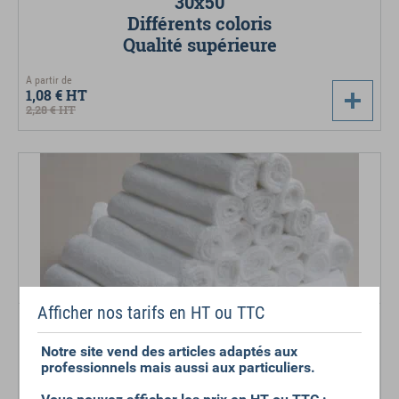
30x50
Différents coloris
Qualité supérieure
A partir de
1,08 €
HT
2,28 €
HT
Afficher nos tarifs en HT ou TTC
SERVIETTE D'INVITÉS
30x30 ou 30x50
Notre site vend des articles adaptés aux
professionnels mais aussi aux particuliers.
Blanc
Basique