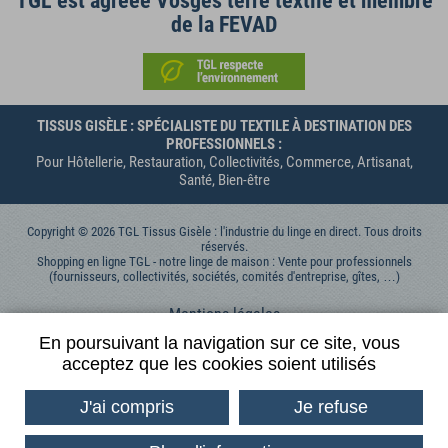
TGL est agréée Vosges terre textile et membre
de la FEVAD
TISSUS GISÈLE : SPÉCIALISTE DU TEXTILE À DESTINATION DES
PROFESSIONNELS :
Pour Hôtellerie, Restauration, Collectivités, Commerce, Artisanat,
Santé, Bien-être
Copyright © 2026 TGL Tissus Gisèle : l'industrie du linge en direct. Tous droits
réservés.
Shopping en ligne TGL - notre linge de maison : Vente pour professionnels
(fournisseurs, collectivités, sociétés, comités d'entreprise, gîtes, …)
Mentions légales
Données personnelles
En poursuivant la navigation sur ce site, vous
acceptez que les cookies soient utilisés
Contactez-nous
Conditions générales de vente
J'ai compris
Je refuse
Conditions Générales d'Utilisation