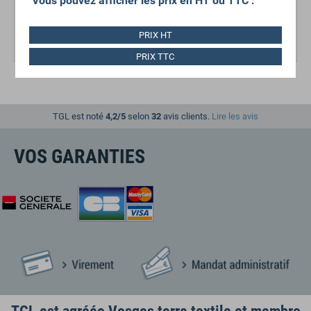
Vous pouvez afficher les prix en HT ou TTC :
A partir de
PRIX HT
0,73 €
HT
PRIX TTC
TGL est noté
4,2/5
selon
32
avis clients.
Lire les avis
VOS GARANTIES