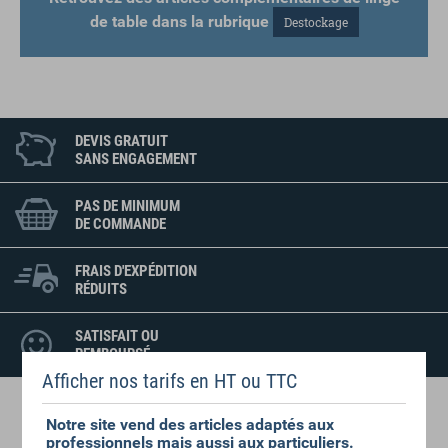
de table dans la rubrique
Destockage
DEVIS GRATUIT
SANS ENGAGEMENT
PAS DE MINIMUM
DE COMMANDE
FRAIS D'EXPÉDITION
RÉDUITS
SATISFAIT OU
REMBOURSÉ
Afficher nos tarifs en HT ou TTC
DU LINGE POUR CHAQUE
Notre site vend des articles adaptés aux
DOMAINE D'ACTIVITÉ
professionnels mais aussi aux particuliers.