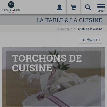
Togg
navi
MENU
LA TABLE & LA CUISINE
La boutique
La table & la cuisine
HT
TTC
TORCHONS DE
CUISINE