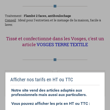
Traitement :
Flambé 2 faces, antiboulochage
Conseil
: Idéal pour l'entretien et le ménage de la maison, facile à
laver.
Tissé et confectionné dans les Vosges, c'est un
article
VOSGES TERRE TEXTILE
Afficher nos tarifs en HT ou TTC
Lavage
Retrait maximum
Lavage à 90° possible
5 à 20% selon intensité du
Notre site vend des articles adaptés aux
lavage
professionnels mais aussi aux particuliers.
Vous pouvez afficher les prix en HT ou TTC :