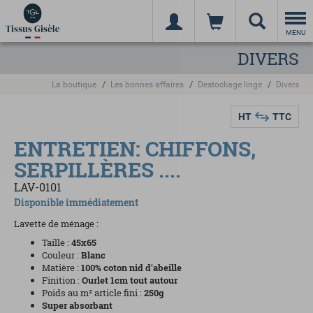
Togg
navi
MENU
DIVERS
La boutique
Les bonnes affaires
Destockage linge
Divers
HT
TTC
ENTRETIEN: CHIFFONS,
SERPILLÈRES ....
LAV-0101
Disponible immédiatement
Lavette de ménage :
Taille :
45x65
Couleur :
Blanc
Matière :
10
0% coton nid d'abeille
Finition :
Ourlet 1cm tout autour
Poids au m² article fini :
250g
Super absorbant