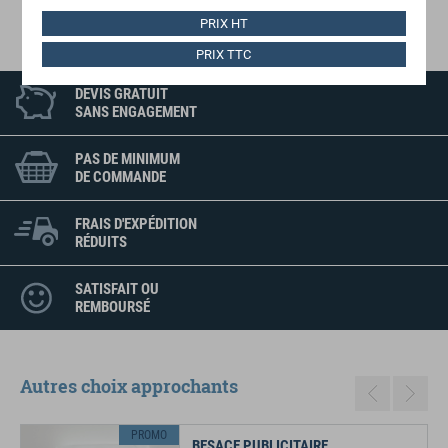
Entretien
PRIX HT
supporte le chlore
PRIX TTC
DEVIS GRATUIT
SANS ENGAGEMENT
PAS DE MINIMUM
DE COMMANDE
FRAIS D'EXPÉDITION
RÉDUITS
SATISFAIT OU
REMBOURSÉ
Autres choix approchants
Previous
Next
PROMO
BESACE PUBLICITAIRE