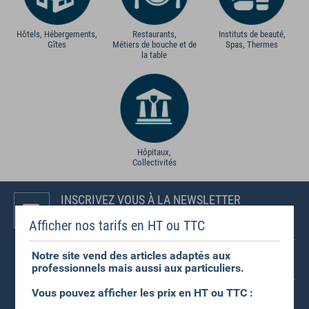
Hôtels, Hébergements,
Restaurants,
Instituts de beauté,
Gîtes
Métiers de bouche et de
Spas, Thermes
la table
Hôpitaux,
Collectivités
INSCRIVEZ VOUS À LA NEWSLETTER
Et soyez les premiers informés de toutes nos nouveautés et
offres spéciales !
Afficher nos tarifs en HT ou TTC
Votre adresse e-mail est uniquement utilisée pour vous envoyer
notre newsletter. Vous pouvez à tout moment utiliser le lien de
Notre site vend des articles adaptés aux
désabonnement intégré dans celle-ci. Vous disposez en tout
professionnels mais aussi aux particuliers.
état de cause de droits relatifs à vos données : vous pouvez
exercer ces droits, veuillez consulter nos rubriques "Politique de
confidentialité candidats" et "Données personnelles". Pour en
Vous pouvez afficher les prix en HT ou TTC :
savoir plus sur la gestion de vos données et vos droits,
reportez-vous à notre politique de confidentialité.