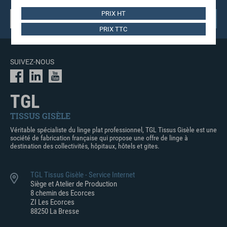
PRIX HT
PRIX TTC
SUIVEZ-NOUS
TGL
TISSUS GISÈLE
Véritable spécialiste du linge plat professionnel, TGL Tissus Gisèle est une
société de fabrication française qui propose une offre de linge à
destination des collectivités, hôpitaux, hôtels et gites.
TGL Tissus Gisèle - Service Internet
Siège et Atelier de Production
8 chemin des Ecorces
ZI Les Ecorces
88250 La Bresse