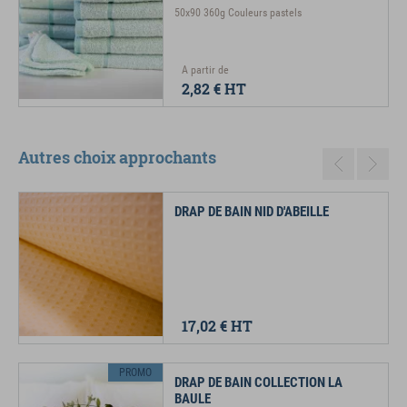
50x90 360g Couleurs pastels
A partir de
2,82 €
HT
Autres choix approchants
Previous
Next
DRAP DE BAIN NID D'ABEILLE
17,02 €
HT
PROMO
DRAP DE BAIN COLLECTION LA
BAULE