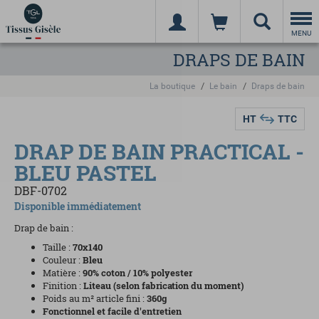
Togg
navi
MENU
DRAPS DE BAIN
La boutique
Le bain
Draps de bain
HT
TTC
DRAP DE BAIN PRACTICAL -
BLEU PASTEL
DBF-0702
Disponible immédiatement
Drap de bain :
Taille :
70x140
Couleur :
Bleu
Matière :
90% coton / 10% polyester
Finition :
L
iteau (selon fabrication du moment)
Poids au m² article fini :
360
g
Fonctionnel et facile d'entretien