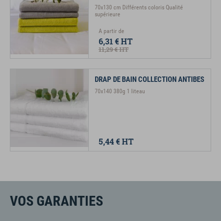
70x130 cm Différents coloris Qualité
supérieure
A partir de
6,31 €
HT
11,29 €
HT
DRAP DE BAIN COLLECTION ANTIBES
70x140 380g 1 liteau
5,44 €
HT
VOS GARANTIES