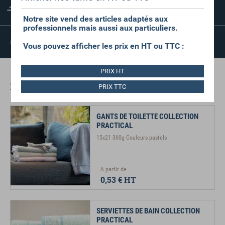
FRAIS D'EXPÉDITION
RÉDUITS
Notre site vend des articles adaptés aux
professionnels mais aussi aux particuliers.
SATISFAIT OU
Vous pouvez afficher les prix en HT ou TTC :
REMBOURSÉ
PRIX HT
Dans la même gamme
PRIX TTC
GANTS DE TOILETTE COLLECTION
PRACTICAL
15x21 360g Couleurs pastels
A partir de
0,53 €
HT
SERVIETTES DE BAIN COLLECTION
PRACTICAL