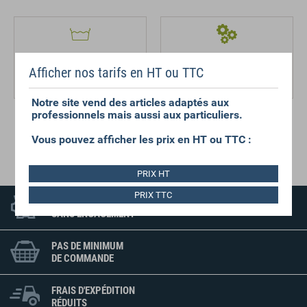
Lavage
Tolérance
caractéristiques
60° laver avant usage pour ôter
Afficher nos tarifs en HT ou TTC
techniques :
apprêts et poussières
4%
Notre site vend des articles adaptés aux
professionnels mais aussi aux particuliers.
Vous pouvez afficher les prix en HT ou TTC :
Entretien
Solide au chlore
PRIX HT
PRIX TTC
DEVIS GRATUIT
SANS ENGAGEMENT
PAS DE MINIMUM
DE COMMANDE
FRAIS D'EXPÉDITION
RÉDUITS