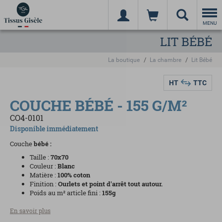
Togg
navi
MENU
LIT BÉBÉ
La boutique
La chambre
Lit Bébé
HT
TTC
COUCHE BÉBÉ - 155 G/M²
CO4-0101
Disponible immédiatement
Couche
bébé
:
Taille :
70x70
Couleur :
Blanc
Matière :
100% coton
Finition :
Ourlets et point d'arrêt tout autour.
Poids au m² article fini :
155
g
En savoir plus