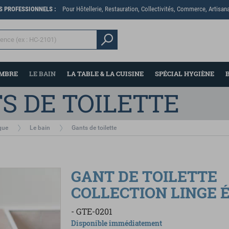
ES PROFESSIONNELS :
Pour Hôtellerie, Restauration, Collectivités, Commerce, Artisana
AMBRE
LE BAIN
LA TABLE & LA CUISINE
SPÉCIAL HYGIÈNE
S DE TOILETTE
que
Le bain
Gants de toilette
GANT DE TOILETTE
Partager sur Facebook
Partager par email
COLLECTION LINGE 
-
GTE-0201
Disponible immédiatement