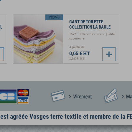
PROMO
GANT DE TOILETTE
AL
COLLECTION LA BAULE
15x21 Différents coloris Qualité
supérieure
A partir de
0,65 €
HT
1,12 €
HT
est agréée Vosges terre textile et membre de la 