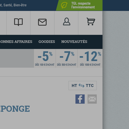
t, Santé, Bien-être
BONNES AFFAIRES
GOODIES
NOUVEAUTÉS
-5
-7
-12
%
%
%
DÈS 100 €
D'ACHAT
DÈS 500 €
D'ACHAT
DÈS 1000 €
D'ACHAT
HT
TTC
ÉPONGE