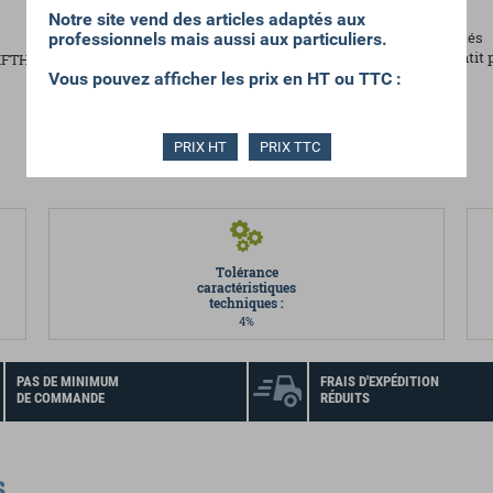
Notre site vend des articles adaptés aux
Article idéal pour les collectivités
professionnels mais aussi aux particuliers.
L'intégration de polyester garantit 
 IFTH
Vous pouvez afficher les prix en HT ou TTC :
PRIX HT
PRIX TTC
Tolérance
caractéristiques
techniques :
4%
PAS DE MINIMUM
FRAIS D'EXPÉDITION
DE COMMANDE
RÉDUITS
s