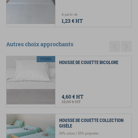
A partir de
1,23 €
HT
Autres choix approchants
Previous
Next
PROMO
HOUSSE DE COUETTE BICOLORE
4,60 €
HT
18,05 €
HT
HOUSSE DE COUETTE COLLECTION
GISÈLE
50% coton / 50% polyester