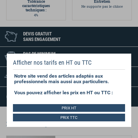
Tolérance
Entretien
caractéristiques
Ne supporte pas le chlore
techniques :
4%
DEVIS GRATUIT
SANS ENGAGEMENT
PAS DE MINIMUM
DE COMMANDE
Afficher nos tarifs en HT ou TTC
FRAIS D'EXPÉDITION
Notre site vend des articles adaptés aux
RÉDUITS
professionnels mais aussi aux particuliers.
Vous pouvez afficher les prix en HT ou TTC :
SATISFAIT OU
REMBOURSÉ
PRIX HT
PRIX TTC
Dans la même gamme