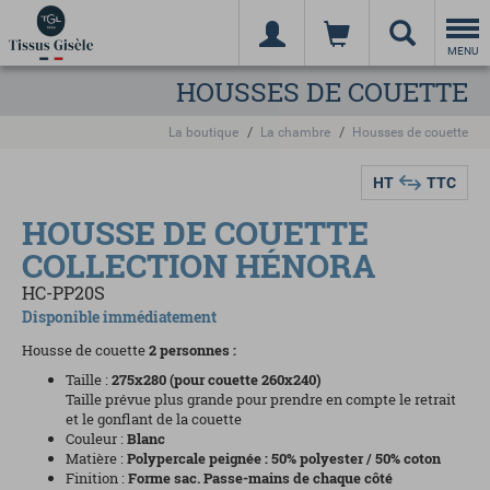
Togg
navi
MENU
HOUSSES DE COUETTE
La boutique
La chambre
Housses de couette
HT
TTC
HOUSSE DE COUETTE
COLLECTION HÉNORA
HC-PP20S
Disponible immédiatement
Housse de couette
2 personnes :
Taille :
275x280 (pour couette 260x240)
Taille prévue plus grande pour prendre en compte le retrait
et le gonflant de la couette
Couleur :
Blanc
Matière :
Polypercale peignée : 50% polyester / 50% coton
Finition :
Forme sac. Passe-mains de chaque côté