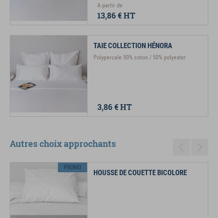
A partir de
13,86 €
HT
TAIE COLLECTION HÉNORA
Polypercale 50% coton / 50% polyester
3,86 €
HT
Autres choix approchants
Previous
Next
PROMO
HOUSSE DE COUETTE BICOLORE