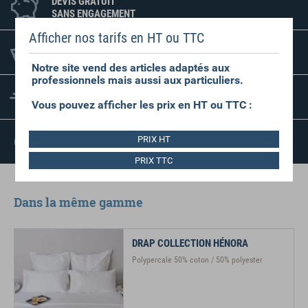
DEVIS GRATUIT
SANS ENGAGEMENT
Afficher nos tarifs en HT ou TTC
PAS DE MINIMUM
DE COMMANDE
Notre site vend des articles adaptés aux
professionnels mais aussi aux particuliers.
FRAIS D'EXPÉDITION
RÉDUITS
Vous pouvez afficher les prix en HT ou TTC :
SATISFAIT OU
PRIX HT
REMBOURSÉ
PRIX TTC
Dans la même gamme
DRAP COLLECTION HÉNORA
Polypercale 50% coton / 50% polyester