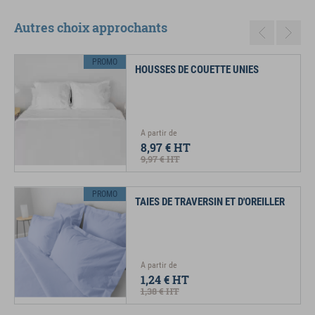
Autres choix approchants
Previous
Next
PROMO
HOUSSES DE COUETTE UNIES
A partir de
8,97 €
HT
9,97 €
HT
PROMO
TAIES DE TRAVERSIN ET D'OREILLER
A partir de
1,24 €
HT
1,38 €
HT