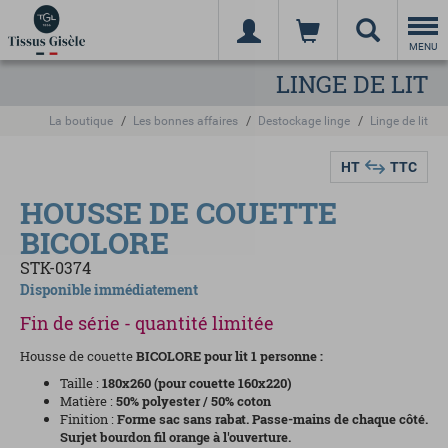
Togg
navi
MENU
LINGE DE LIT
La boutique
Les bonnes affaires
Destockage linge
Linge de lit
HT
TTC
HOUSSE DE COUETTE
BICOLORE
STK-0374
Disponible immédiatement
Fin de série - quantité limitée
Housse de couette
BICOLORE
pour lit
1
personne :
Taille :
180x260 (pour couette 160x220)
Matière :
50% polyester / 50% coton
Finition :
Forme sac sans rabat. Passe-mains de chaque côté.
Surjet bourdon fil orange à l'ouverture.