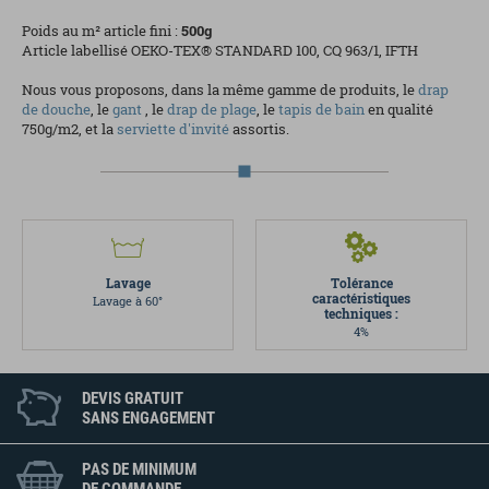
Poids au m² article fini :
500
g
Article labellisé OEKO-TEX® STANDARD 100, CQ 963/1, IFTH
Nous vous proposons, dans la même gamme de produits, le
drap
de douche
, le
gant
, le
drap de plage
, le
tapis de bain
en qualité
750g/m2, et la
serviette d'invité
assortis.
Lavage
Tolérance
caractéristiques
Lavage à 60°
techniques :
4%
DEVIS GRATUIT
SANS ENGAGEMENT
PAS DE MINIMUM