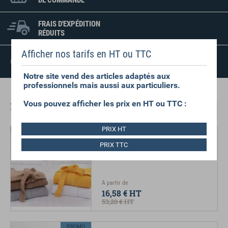
DE COMMANDE
FRAIS D'EXPÉDITION
RÉDUITS
Afficher nos tarifs en HT ou TTC
SATISFAIT OU
REMBOURSÉ
Notre site vend des articles adaptés aux
professionnels mais aussi aux particuliers.
Vous pouvez afficher les prix en HT ou TTC :
Dans la même gamme
Previous
Next
PRIX HT
PROMO
PEIGNOIR COLLECTION LA BAULE
PRIX TTC
S, M, L et XL Différents coloris Qualité
supérieure
A partir de
16,58 €
HT
53,20 €
HT
PROMO