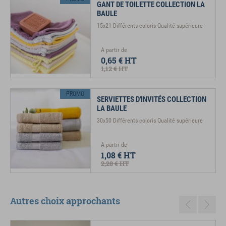
GANT DE TOILETTE COLLECTION LA
BAULE
15x21 Différents coloris Qualité supérieure
A partir de
0,65 €
HT
1,12 €
HT
PROMO
SERVIETTES D'INVITÉS COLLECTION
LA BAULE
30x50 Différents coloris Qualité supérieure
A partir de
1,08 €
HT
2,28 €
HT
Autres choix approchants
Previous
Next