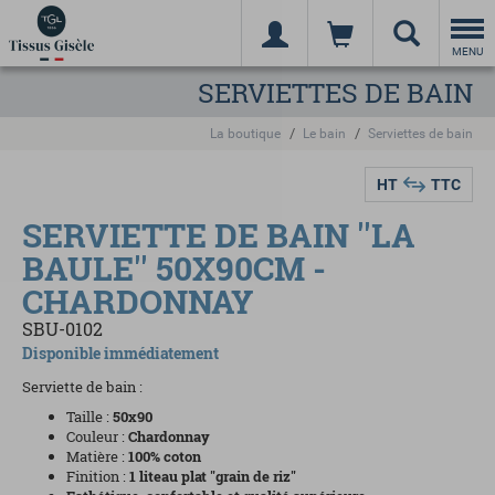
Togg
navi
MENU
SERVIETTES DE BAIN
La boutique
Le bain
Serviettes de bain
HT
TTC
SERVIETTE DE BAIN ''LA
BAULE'' 50X90CM -
CHARDONNAY
SBU-0102
Disponible immédiatement
Serviette de bain :
Taille :
50x90
Couleur :
Chardonnay
Matière :
1
00% coton
Finition :
1 l
iteau plat "grain de riz"