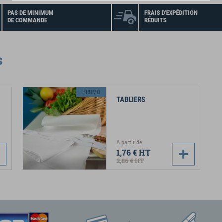
PAS DE MINIMUM
FRAIS D'EXPÉDITION
DE COMMANDE
RÉDUITS
s
PROMO
TABLIERS
A partir de
1,76 €
HT
2,86 €
HT