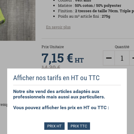
Couleur :
Vert anis
Matière :
50
% coton / 50% polyester
Finition :
2 tresses de taille 70cm. Triple
Poids au m² article fini :
275
g
En savoir plus
Prix Unitaire
Quantité
7,15 €
HT
14,30 €
Afficher nos tarifs en HT ou TTC
Notre site vend des articles adaptés aux
professionnels mais aussi aux particuliers.
mper votre linge 12h et de le
Vous pouvez afficher les prix en HT ou TTC :
PRIX HT
PRIX TTC