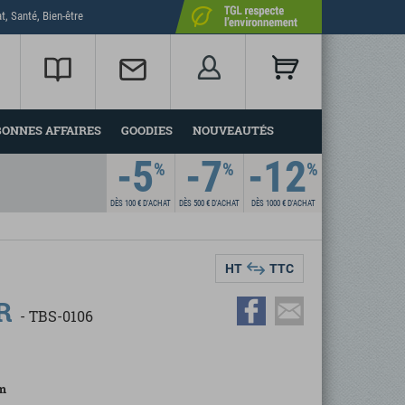
t, Santé, Bien-être
BONNES AFFAIRES
GOODIES
NOUVEAUTÉS
-5
-7
-12
%
%
%
DÈS 100 €
D'ACHAT
DÈS 500 €
D'ACHAT
DÈS 1000 €
D'ACHAT
HT
TTC
R
-
TBS-0106
m