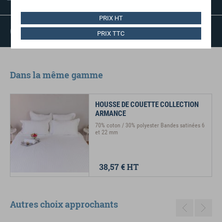
RÉDUITS
PRIX HT
SATISFAIT OU
PRIX TTC
REMBOURSÉ
Dans la même gamme
HOUSSE DE COUETTE COLLECTION
ARMANCE
70% coton / 30% polyester Bandes satinées 6
et 22 mm
38,57 €
HT
Autres choix approchants
Previous
Next