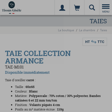
Togg
navi
MENU
TAIES
La boutique
La chambre
Taies
HT
TTC
TAIE COLLECTION
ARMANCE
TAE-M101
Disponible immédiatement
Taie d'oreiller
carré
:
Taille :
65x65
Couleur :
Blanc
Matière :
Polypercale : 70% coton / 30% polyester. Bandes
satinées 6 et 22 mm ton/ton
Finition :
Volants piqués 4 cm
Poids au m² matière écrue :
110g