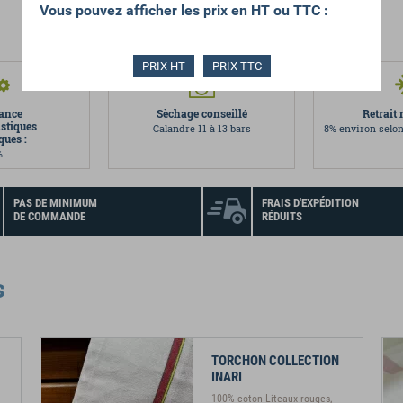
Vous pouvez afficher les prix en HT ou TTC :
PRIX HT
PRIX TTC
ance
Sèchage conseillé
Retrai
istiques
Calandre 11 à 13 bars
8% environ selon
ques :
%
PAS DE MINIMUM
FRAIS D'EXPÉDITION
DE COMMANDE
RÉDUITS
s
TORCHON COLLECTION
INARI
100% coton Liteaux rouges,