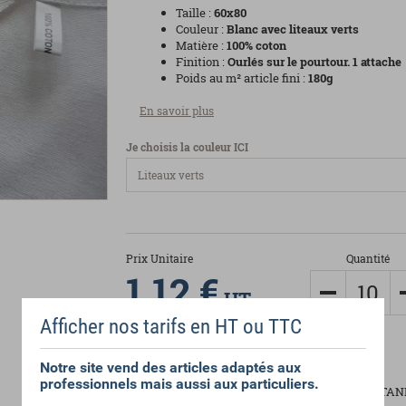
Taille :
6
0x80
Couleur :
Blanc avec liteaux verts
Matière :
100% coton
Finition :
Ourlés sur le pourtour. 1 attache
Poids au m² article fini :
180g
En savoir plus
Je choisis la couleur ICI
Prix Unitaire
Quantité
1,12 €
HT
Afficher nos tarifs en HT ou TTC
Notre site vend des articles adaptés aux
professionnels mais aussi aux particuliers.
Article labellisé OEKO-TEX® STAND