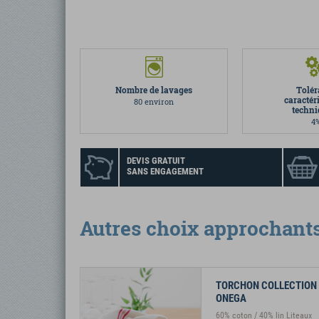
Nombre de lavages
Tolér
caractér
80 environ
techni
4
DEVIS GRATUIT
SANS ENGAGEMENT
Autres choix approchant
TORCHON COLLECTION
ONEGA
60% coton / 40% lin Liteaux