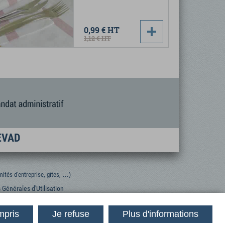
0,99 €
HT
1,12 €
HT
FEVAD
ités d'entreprise, gîtes, …)
 Générales d'Utilisation
mpris
Je refuse
Plus d'informations