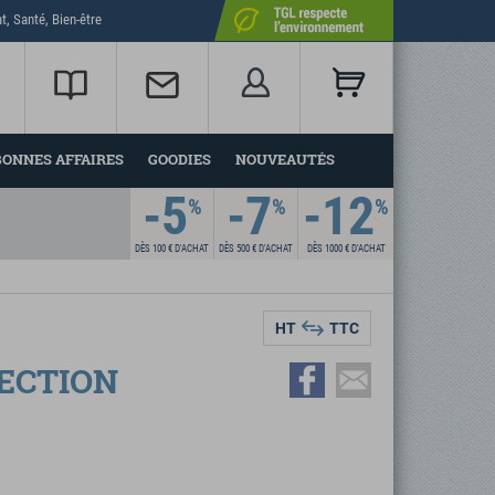
t, Santé, Bien-être
BONNES AFFAIRES
GOODIES
NOUVEAUTÉS
-5
-7
-12
%
%
%
DÈS 100 €
D'ACHAT
DÈS 500 €
D'ACHAT
DÈS 1000 €
D'ACHAT
HT
TTC
ECTION