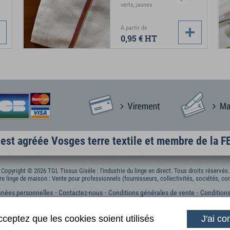
verts, jaunes
A partir de
0,95 €
HT
est agréée Vosges terre textile et membre de la 
Copyright © 2026 TGL Tissus Gisèle : l'industrie du linge en direct. Tous droits réservés.
re linge de maison : Vente pour professionnels (fournisseurs, collectivités, sociétés, com
nées personnelles
Contactez-nous
Conditions générales de vente
Conditions
cceptez que les cookies soient utilisés
J'ai co