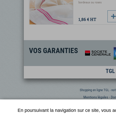
bordeaux ou roses
1,86 €
HT
VOS GARANTIES
TGL 
Shopping en ligne TGL - not
Mentions légales
Don
En poursuivant la navigation sur ce site, vous a