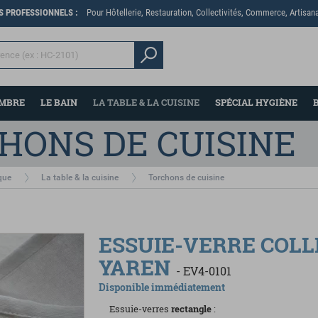
ES PROFESSIONNELS :
Pour Hôtellerie, Restauration, Collectivités, Commerce, Artisana
AMBRE
LE BAIN
LA TABLE & LA CUISINE
SPÉCIAL HYGIÈNE
HONS DE CUISINE
que
La table & la cuisine
Torchons de cuisine
ESSUIE-VERRE COLL
Partager sur Facebook
Partager par email
YAREN
-
EV4-0101
Disponible immédiatement
Essuie-verres
rectangle
: