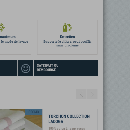
t maximum
Entretien
 le mode de lavage
Supporte le chlore, peut bouillir
sans problème
SATISFAIT OU
REMBOURSÉ
Previous
Next
PROMO
TORCHON COLLECTION
LADOGA
100% coton Liteaux roses