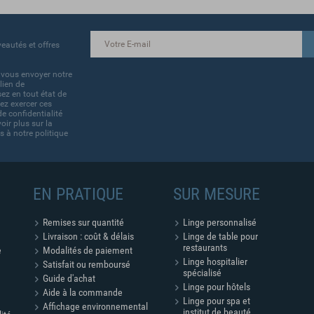
eautés et offres
 vous envoyer notre
lien de
ez en tout état de
ez exercer ces
de confidentialité
ir plus sur la
s à notre politique
EN PRATIQUE
SUR MESURE
Remises sur quantité
Linge personnalisé
Livraison : coût & délais
Linge de table pour
restaurants
e
Modalités de paiement
Linge hospitalier
Satisfait ou remboursé
spécialisé
Guide d'achat
Linge pour hôtels
Aide à la commande
Linge pour spa et
Affichage environnemental
institut de beauté