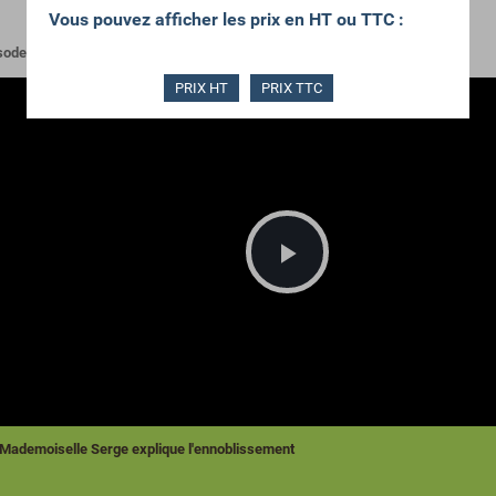
Vous pouvez afficher les prix en HT ou TTC :
sode 3 - décembre 2019 : "Qu'est-ce qui rend les draps de Gisèle si blanc ?"
PRIX HT
PRIX TTC
Lire
la
vidéo
Mademoiselle Serge explique l'ennoblissement