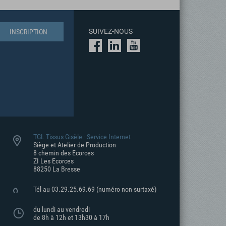
SUIVEZ-NOUS
TGL Tissus Gisèle - Service Internet
Siège et Atelier de Production
8 chemin des Ecorces
ZI Les Ecorces
88250 La Bresse
Tél au 03.29.25.69.69
(numéro non surtaxé)
du lundi au vendredi
de 8h à 12h et 13h30 à 17h