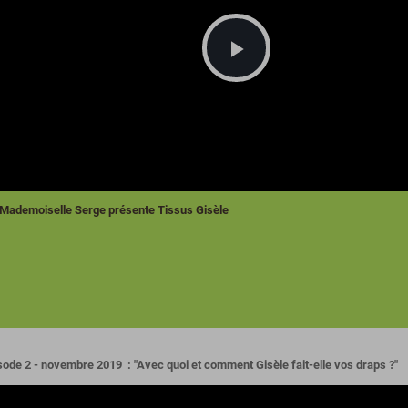
Lire
la
vidéo
Mademoiselle Serge présente Tissus Gisèle
sode 2 - novembre 2019 : "Avec quoi et comment Gisèle fait-elle vos draps ?"