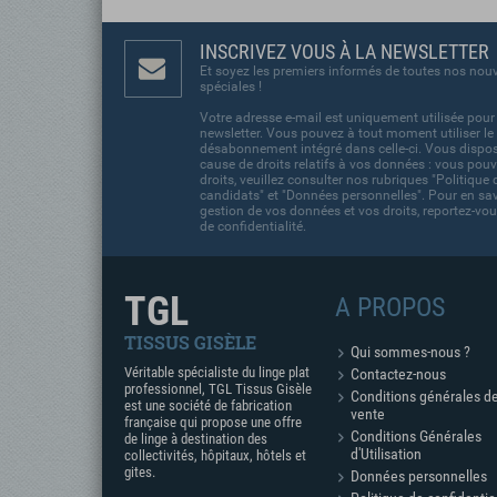
INSCRIVEZ VOUS À LA NEWSLETTER
Et soyez les premiers informés de toutes nos nouv
spéciales !
Votre adresse e-mail est uniquement utilisée pour
newsletter. Vous pouvez à tout moment utiliser le 
désabonnement intégré dans celle-ci. Vous dispos
cause de droits relatifs à vos données : vous pouv
droits, veuillez consulter nos rubriques "Politique 
candidats" et "Données personnelles". Pour en savo
gestion de vos données et vos droits, reportez-vou
de confidentialité.
TGL
A PROPOS
TISSUS GISÈLE
Qui sommes-nous ?
Véritable spécialiste du linge plat
Contactez-nous
professionnel, TGL Tissus Gisèle
Conditions générales d
est une société de fabrication
vente
française qui propose une offre
Conditions Générales
de linge à destination des
d'Utilisation
collectivités, hôpitaux, hôtels et
gites.
Données personnelles