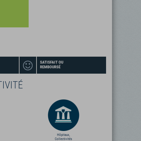
SATISFAIT OU
REMBOURSÉ
IVITÉ
Hôpitaux,
Collectivités