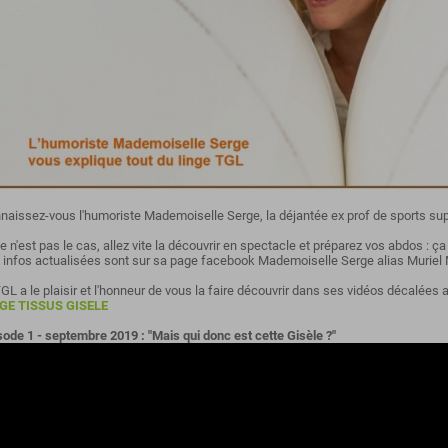
naissez-vous l'humoriste Mademoiselle Serge, la déjantée ex prof de sports su
ce n'est pas le cas, allez vite la découvrir en spectacle et préparez vos abdos : ça
 infos actualisées sont sur sa page facebook Mademoiselle Serge alias Muriel
TGL a le plaisir et l'honneur de vous la faire découvrir dans ses vidéos décalées 
GE TISSUS GISELE
sode 1 - septembre 2019 : "Mais qui donc est cette Gisèle ?"