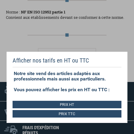
Norme :
NF EN ISO 12952 partie 1
Convient aux établissements devant se conformer à cette norme.
Afficher nos tarifs en HT ou TTC
Lavage
40 °C
Notre site vend des articles adaptés aux
professionnels mais aussi aux particuliers.
DEVIS GRATUIT
Vous pouvez afficher les prix en HT ou TTC :
SANS ENGAGEMENT
PRIX HT
PAS DE MINIMUM
DE COMMANDE
PRIX TTC
FRAIS D'EXPÉDITION
RÉDUITS