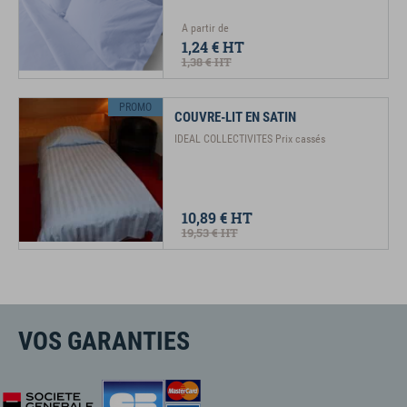
A partir de
1,24 €
HT
1,38 €
HT
PROMO
COUVRE-LIT EN SATIN
IDEAL COLLECTIVITES Prix cassés
10,89 €
HT
19,53 €
HT
VOS GARANTIES