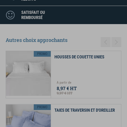
SATISFAIT OU
REMBOURSÉ
Autres choix approchants
Previous
Next
PROMO
HOUSSES DE COUETTE UNIES
A partir de
8,97 €
HT
9,97 €
HT
PROMO
TAIES DE TRAVERSIN ET D'OREILLER