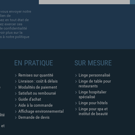
 vous envoyer notre
lien de
ez en tout état de
ez exercer ces
de confidentialité
ir plus sur la
s à notre politique
EN PRATIQUE
SUR MESURE
Remises sur quantité
Linge personnalisé
Livraison : coût & délais
Linge de table pour
restaurants
e
Modalités de paiement
Linge hospitalier
Satisfait ou remboursé
spécialisé
Guide d'achat
Linge pour hôtels
Aide à la commande
Linge pour spa et
Affichage environnemental
institut de beauté
lité
Demande de devis
 et