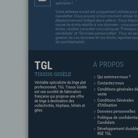
spéciales !
Votre adresse e-mail est uniquement utilisée pour
newsletter. Vous pouvez à tout moment utiliser le 
désabonnement intégré dans celle-ci. Vous dispos
cause de droits relatifs à vos données : vous pouv
droits, veuillez consulter nos rubriques "Politique 
candidats" et "Données personnelles". Pour en savo
gestion de vos données et vos droits, reportez-vou
de confidentialité.
TGL
A PROPOS
TISSUS GISÈLE
Qui sommes-nous ?
Véritable spécialiste du linge plat
Contactez-nous
professionnel, TGL Tissus Gisèle
Conditions générales d
est une société de fabrication
vente
française qui propose une offre
Conditions Générales
de linge à destination des
d'Utilisation
collectivités, hôpitaux, hôtels et
gites.
Données personnelles
Politique de confidentia
Candidats
Développement durable
RSE TGL