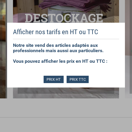
DESTOCKAGE
Afficher nos tarifs en HT ou TTC
BONNES AFFAIRES
SECOND CHOIX
FINS DE SÉRIES
Notre site vend des articles adaptés aux
professionnels mais aussi aux particuliers.
Vous pouvez afficher les prix en HT ou TTC :
PRIX HT
PRIX TTC