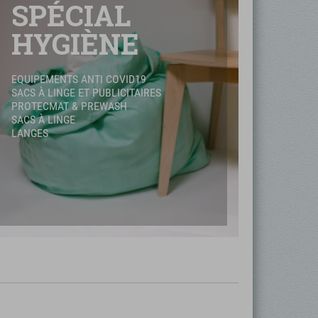
SPÉCIAL
HYGIÈNE
EQUIPEMENTS ANTI COVID19
SACS À LINGE ET PUBLICITAIRES
PROTECMAT & PREWASH
SACS À LINGE
LANGES