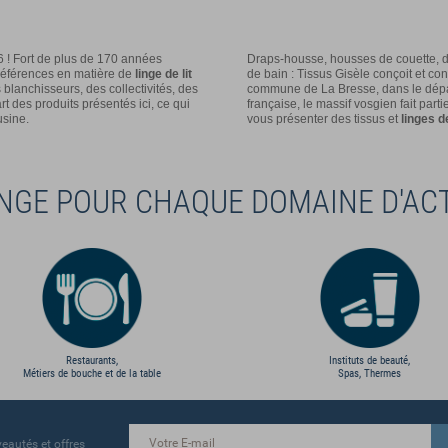
6 ! Fort de plus de 170 années
Draps-housse, housses de couette, d
références en matière de
linge de lit
de bain : Tissus Gisèle conçoit et con
blanchisseurs, des collectivités, des
commune de La Bresse, dans le départe
t des produits présentés ici, ce qui
française, le massif vosgien fait part
 usine.
vous présenter des tissus et
linges 
INGE POUR CHAQUE DOMAINE D'ACT
Restaurants,
Instituts de beauté,
Métiers de bouche et de la table
Spas, Thermes
eautés et offres