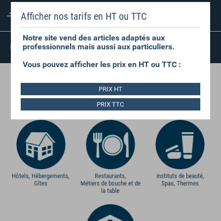
FRAIS D'EXPÉDITION
Afficher nos tarifs en HT ou TTC
RÉDUITS
Notre site vend des articles adaptés aux
SATISFAIT OU
professionnels mais aussi aux particuliers.
REMBOURSÉ
Vous pouvez afficher les prix en HT ou TTC :
DU LINGE POUR CHAQUE
PRIX HT
DOMAINE D'ACTIVITÉ
PRIX TTC
Hôtels, Hébergements,
Restaurants,
Instituts de beauté,
Gîtes
Métiers de bouche et de
Spas, Thermes
la table