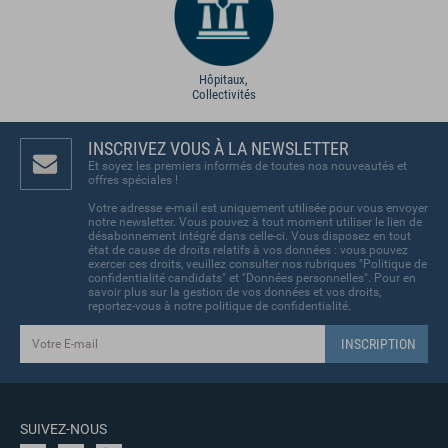
Hôpitaux,
Collectivités
INSCRIVEZ VOUS À LA NEWSLETTER
Et soyez les premiers informés de toutes nos nouveautés et
offres spéciales !
Votre adresse e-mail est uniquement utilisée pour vous envoyer
notre newsletter. Vous pouvez à tout moment utiliser le lien de
désabonnement intégré dans celle-ci. Vous disposez en tout
état de cause de droits relatifs à vos données : vous pouvez
exercer ces droits, veuillez consulter nos rubriques "Politique de
confidentialité candidats" et "Données personnelles". Pour en
savoir plus sur la gestion de vos données et vos droits,
reportez-vous à notre politique de confidentialité.
SUIVEZ-NOUS